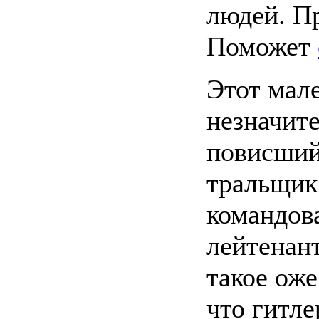
людей. П
Поможет
Этот мале
незначите
повисший
тральщик
командов
лейтенант
такое ож
что гитле