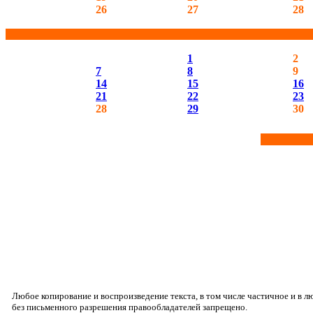
26
27
28
1
2
7
8
9
14
15
16
21
22
23
28
29
30
Любое копирование и воспроизведение текста, в том числе частичное и в 
без письменного разрешения правообладателей запрещено.