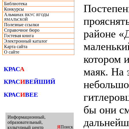
Библиотека
Постепен
Конкурсы
Альманах
ВКУС ЯГОДЫ
прояснять
ЯМАЛЬСКОЙ
Полезные ссылки
районе «
Справочное бюро
Гостевая книга
Электронный каталог
маленьки
Карта сайта
О сайте
котором и
КРАС
А
маяк. На 
КРАС
И
ВЕЙШИЙ
небольшо
гитлеровц
КРАС
И
ВЕЕ
бы они см
дальнейш