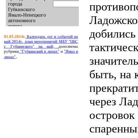
противоп
Ладожског
добились
01.05.2014г.
Календарь дат и событий на
май 2014г.,
план мероприятий МБУ "ЦБС
тактическ
г. Губкинского" на май;
дополнены
рубрики
"Губкинский в лицах"
и
"Ямал в
.
значитель
лицах"
быть, на 
прекрати
через Лад
островок 
спаренны