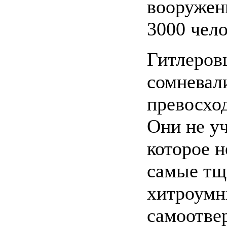
вооружен
3000 чело
Гитлеровц
сомневали
превосхо
Они не уч
которое н
самые тща
хитроумн
самоотве