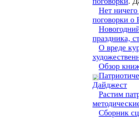
поговорки
. 
Нет ничего
поговорки о 
Новогодний
праздника, с
О вреде ку
художествен
Обзор книж
Патриотиче
Дайджест
Растим пат
методически
Сборник сц